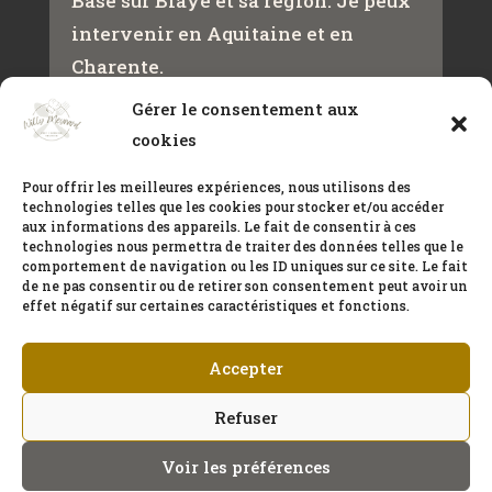
Basé sur Blaye et sa région. Je peux
intervenir en Aquitaine et en
Charente.
Gérer le consentement aux
cookies
Contact
+33(0)650432466
Pour offrir les meilleures expériences, nous utilisons des
technologies telles que les cookies pour stocker et/ou accéder
meynardwilly@gmail.com
aux informations des appareils. Le fait de consentir à ces
technologies nous permettra de traiter des données telles que le
comportement de navigation ou les ID uniques sur ce site. Le fait
de ne pas consentir ou de retirer son consentement peut avoir un
CONTACT
effet négatif sur certaines caractéristiques et fonctions.
Accepter
Refuser
Voir les préférences
Tous droits réservés © 2023 | Création originale