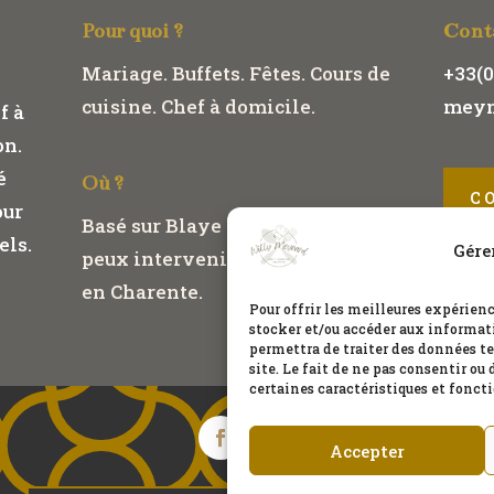
Pour quoi ?
Cont
Mariage. Buffets. Fêtes. Cours de
+33(
cuisine. Chef à domicile.
meyn
f à
on.
é
Où ?
C
our
Basé sur Blaye et sa région. Je
els.
Gére
peux intervenir en Aquitaine et
en Charente.
Pour offrir les meilleures expérienc
stocker et/ou accéder aux informati
permettra de traiter des données te
site. Le fait de ne pas consentir ou
certaines caractéristiques et foncti
Accepter