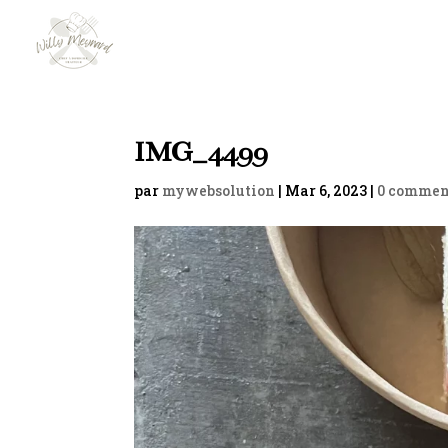
IMG_4499
par
mywebsolution
|
Mar 6, 2023
|
0 commen