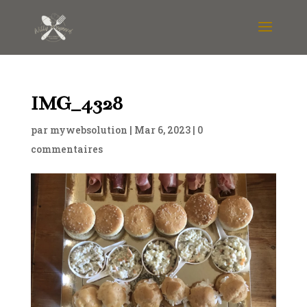
IMG_4328
par
mywebsolution
|
Mar 6, 2023
|
0
commentaires