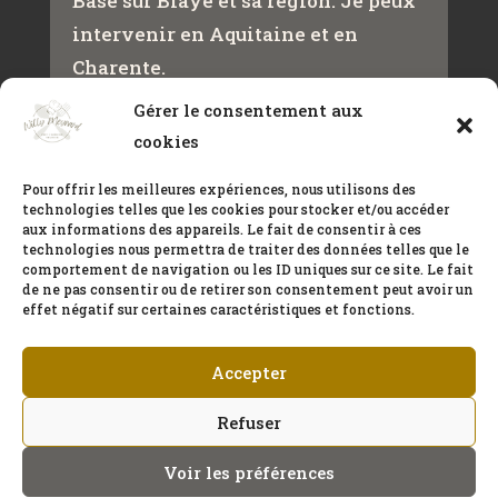
Basé sur Blaye et sa région. Je peux
intervenir en Aquitaine et en
Charente.
Gérer le consentement aux
cookies
Contact
+33(0)650432466
Pour offrir les meilleures expériences, nous utilisons des
technologies telles que les cookies pour stocker et/ou accéder
meynardwilly@gmail.com
aux informations des appareils. Le fait de consentir à ces
technologies nous permettra de traiter des données telles que le
comportement de navigation ou les ID uniques sur ce site. Le fait
de ne pas consentir ou de retirer son consentement peut avoir un
CONTACT
effet négatif sur certaines caractéristiques et fonctions.
Accepter
Refuser
Voir les préférences
Tous droits réservés © 2023 | Création originale