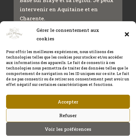
Basé sur Blaye et sa région. Je peux
intervenir en Aquitaine et en
Charente.
Gérer le consentement aux
cookies
Contact
+33(0)650432466
Pour offrir les meilleures expériences, nous utilisons des
technologies telles que les cookies pour stocker et/ou accéder
meynardwilly@gmail.com
aux informations des appareils. Le fait de consentir à ces
technologies nous permettra de traiter des données telles que le
comportement de navigation ou les ID uniques sur ce site. Le fait
de ne pas consentir ou de retirer son consentement peut avoir un
CONTACT
effet négatif sur certaines caractéristiques et fonctions.
Accepter
Refuser
Voir les préférences
Tous droits réservés © 2023 | Création originale