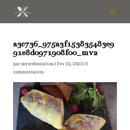
a3c736_975a3f153835483e9
91e8d0971908f00_mv2
par
mywebsolution
|
Fév 22, 2023
|
0
commentaires