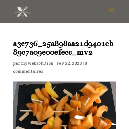
a3c736_25a898aa21d9401eb
89c7a09e00efecc_mv2
par
mywebsolution
|
Fév 22, 2023
|
0
commentaires