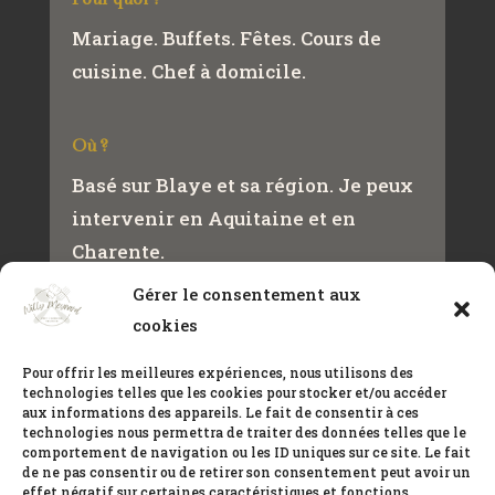
Mariage. Buffets. Fêtes. Cours de
cuisine. Chef à domicile.
Où ?
Basé sur Blaye et sa région. Je peux
intervenir en Aquitaine et en
Charente.
Gérer le consentement aux
cookies
Contact
+33(0)650432466
Pour offrir les meilleures expériences, nous utilisons des
technologies telles que les cookies pour stocker et/ou accéder
meynardwilly@gmail.com
aux informations des appareils. Le fait de consentir à ces
technologies nous permettra de traiter des données telles que le
comportement de navigation ou les ID uniques sur ce site. Le fait
de ne pas consentir ou de retirer son consentement peut avoir un
CONTACT
effet négatif sur certaines caractéristiques et fonctions.